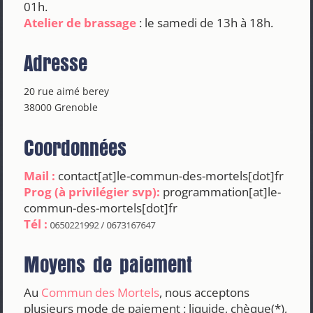
01h.
Atelier de brassage
: le samedi de 13h à 18h.
Adresse
20 rue aimé berey
38000 Grenoble
Coordonnées
Mail :
contact[at]le-commun-des-mortels[dot]fr
Prog (à privilégier svp):
programmation[at]le-
commun-des-mortels[dot]fr
Tél :
Moyens de paiement
Au
Commun des Mortels
, nous acceptons
plusieurs mode de paiement : liquide, chèque(*),