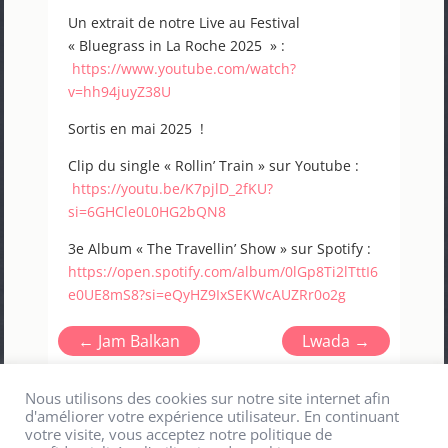
Un extrait de notre Live au Festival
« Bluegrass in La Roche 2025 » :
https://www.youtube.com/watch?
v=hh94juyZ38U
Sortis en mai 2025 !
Clip du single « Rollin’ Train » sur Youtube :
https://youtu.be/K7pjlD_2fKU?
si=6GHCle0L0HG2bQN8
3e Album « The Travellin’ Show » sur Spotify :
https://open.spotify.com/album/0lGp8Ti2lTttI6
e0UE8mS8?si=eQyHZ9IxSEKWcAUZRr0o2g
←
Jam Balkan
Lwada
→
Nous utilisons des cookies sur notre site internet afin
d'améliorer votre expérience utilisateur. En continuant
votre visite, vous acceptez notre politique de