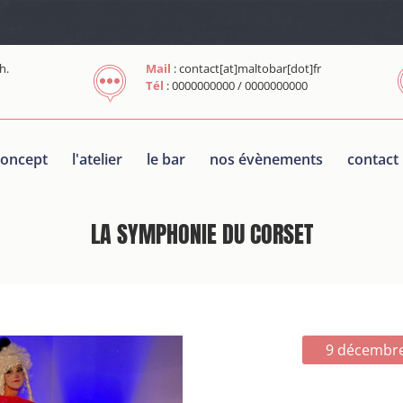
h.
Mail
: contact[at]maltobar[dot]fr
Tél
: 0000000000 / 0000000000
concept
l'atelier
le bar
nos évènements
contact
LA SYMPHONIE DU CORSET
9 décembr