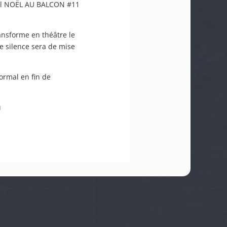
ival NOËL AU BALCON #11
nsforme en théâtre le
e silence sera de mise
ormal en fin de
u